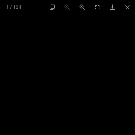
1
/
104