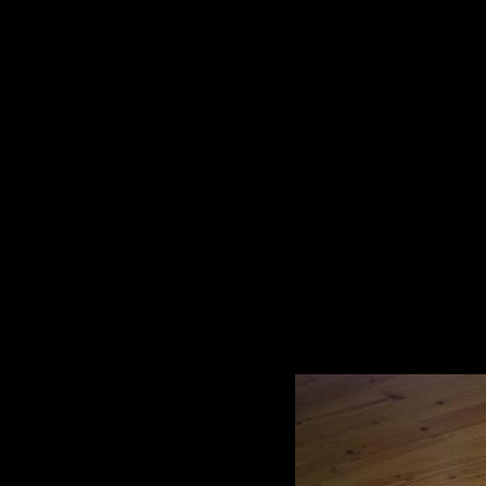
Entrada
/
Comunicação
/
Fotografias
/
Artes & Ofícios com
ARTES & OFÍCIOS CO