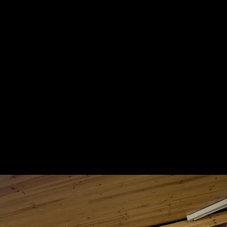
 Góis Pino
M GÓIS PINO