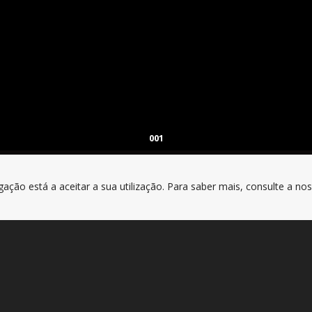
001
gação está a aceitar a sua utilização. Para saber mais, consulte a no