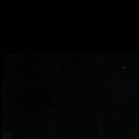
Entrada
/
Comunicação
/
Fotografias
/
IV Grande Gala do 
IV GRANDE GALA DO