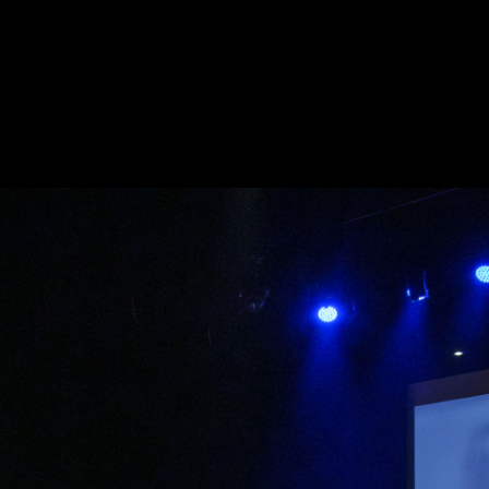
Fado
 FADO