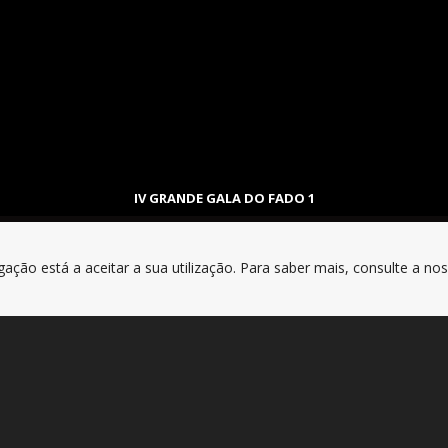
IV GRANDE GALA DO FADO 1
gação está a aceitar a sua utilização. Para saber mais, consulte a no