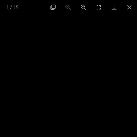
1
/
15