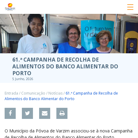
61.ª CAMPANHA DE RECOLHA DE
ALIMENTOS DO BANCO ALIMENTAR DO
PORTO
5 Junho, 2026
Entrada
/
Comunicação
/
Notícias
/
61.ª Campanha de Recolha de
Alimentos do Banco Alimentar do Porto
O Município da Póvoa de Varzim associou-se à nova Campanha
de Recolha de Alimentos do Banco Alimentar do Porto,