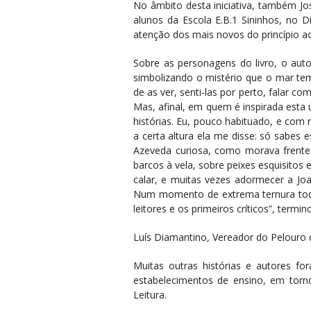
No âmbito desta iniciativa, também Jo
alunos da Escola E.B.1 Sininhos, no D
atenção dos mais novos do princípio ao
Sobre as personagens do livro, o aut
simbolizando o mistério que o mar te
de as ver, senti-las por perto, falar c
Mas, afinal, em quem é inspirada esta
histórias. Eu, pouco habituado, e com 
a certa altura ela me disse: só sabes
Azeveda curiosa, como morava frente 
barcos à vela, sobre peixes esquisitos
calar, e muitas vezes adormecer a Joan
Num momento de extrema ternura todo
leitores e os primeiros críticos”, termin
Luís Diamantino, Vereador do Pelouro 
Muitas outras histórias e autores f
estabelecimentos de ensino,
em torno
Leitura.