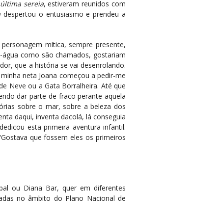
 última sereia
, estiveram reunidos com
a
despertou o entusiasmo e prendeu a
a personagem mítica, sempre presente,
de-água como são chamados, gostariam
dor, que a história se vai desenrolando.
 a minha neta Joana começou a pedir-me
 de Neve ou a Gata Borralheira. Até que
endo dar parte de fraco perante aquela
órias sobre o mar, sobre a beleza dos
nta daqui, inventa dacolá, lá conseguia
edicou esta primeira aventura infantil.
Gostava que fossem eles os primeiros
pal ou Diana Bar, quer em diferentes
zadas no âmbito do Plano Nacional de