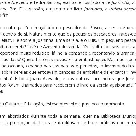
sé de Azevedo e Fedra Santos, escritor e ilustradora de
Joaninha, a
iana Bar. Esta sessão, em torno do livro
Joaninha, a última serei
 fim.
or conta que “no imaginário do pescador da Póvoa, a sereia é um
m dentro de si. Naturalmente que os pequenos pescadores, ratos-
om elas”. E é sobre a Joaninha, uma sereia, e o Luís, um pequeno pesca
 última sereia? José de Azevedo desvenda: “Por volta dos seis anos,
repertório muito reduzido, lá lhe ia contando e recontando a Branca
 essas duas? Quero histórias novas. E eu embasbaquei. Mas não quer
ao oceano, olhando para os barcos e penedos, ia inventando hist
 e sobre sereias que entoavam canções de embalar e de encantar. Inve
inha”. E foi à Joana Azevedo, e aos outros cinco netos, que José d
s foram chamados para receberem o livro da sereia apaixonada. “
ou.
da Cultura e Educação, esteve presente e partilhou o momento.
oram abordados durante toda a semana, quer na Biblioteca Munici
 da promoção da leitura e da difusão de boas práticas concreti