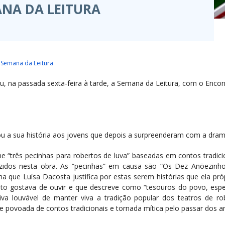
NA DA LEITURA
Semana da Leitura
u, na passada sexta-feira à tarde, a Semana da Leitura, com o Enco
u a sua história aos jovens que depois a surpreenderam com a dram
ne “três pecinhas para robertos de luva” baseadas em contos tradici
idos nesta obra. As “pecinhas” em causa são “Os Dez Anõezinho
a que Luísa Dacosta justifica por estas serem histórias que ela pr
anto gostava de ouvir e que descreve como “tesouros do povo, esper
tiva louvável de manter viva a tradição popular dos teatros de
povoada de contos tradicionais e tornada mítica pelo passar dos a