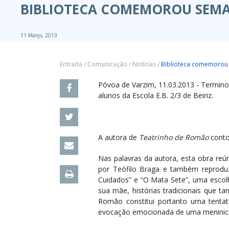
BIBLIOTECA COMEMOROU SEMA
11 Março, 2013
Entrada
/
Comunicação
/
Notícias
/
Biblioteca comemorou 
Póvoa de Varzim, 11.03.2013 - Termino
alunos da Escola E.B. 2/3 de Beiriz.
A autora de
Teatrinho de Romão
conto
Nas palavras da autora, esta obra reú
por Teófilo Braga e também reproduz
Cuidados” e “O Mata Sete”, uma escolh
sua mãe, histórias tradicionais que t
Romão constitui portanto uma tenta
evocação emocionada de uma meninice 