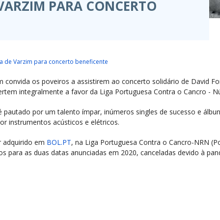
 VARZIM PARA CONCERTO
a de Varzim para concerto beneficente
 convida os poveiros a assistirem ao concerto solidário de David Fo
ertem integralmente a favor da Liga Portuguesa Contra o Cancro - N
 é pautado por um talento ímpar, inúmeros singles de sucesso e álbu
r instrumentos acústicos e elétricos.
er adquirido em
BOL.PT
, na Liga Portuguesa Contra o Cancro-NRN (Por
dos para as duas datas anunciadas em 2020, canceladas devido à pa