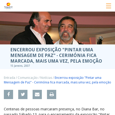
ENCERROU EXPOSIÇÃO "PINTAR UMA
MENSAGEM DE PAZ" - CERIMÓNIA FICA
MARCADA, MAIS UMA VEZ, PELA EMOÇÃO
15 Janeiro, 2007
Entrada
/
Comunicação
/
Notícias
/
Encerrou exposição "Pintar uma
Mensagem de Paz" - Cerimónia fica marcada, mais uma vez, pela emoção
Centenas de pessoas marcaram presença, no Diana Bar, no
passado Sábado 13, para o encerramento da exposição "Pintar