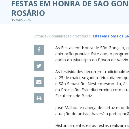
FESTAS EM HONRA DE SÃO GONÇ
ROSÁRIO
15 Maio, 2026
Entrada
/
Comunicação
/
Notícias
/
Festas em Honra de São
As Festas em Honra de São Gonçalo, pa
animação popular. Este ano, o program
apoio do Município da Póvoa de Varzim
As festividades decorrem tradicionalme
a 25 de maio, segunda-feira, dia em q
e São Sebastião. Neste mesmo dia, às 1
da Procissão. Este dia termina com a
Escuteiros de Beiriz.
José Malhoa é cabeça de cartaz e no do
atuação do artista, haverá a participaç
Historicamente, estas festas realizam