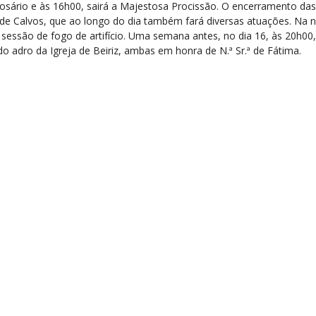
osário e às 16h00, sairá a Majestosa Procissão. O encerramento das
e Calvos, que ao longo do dia também fará diversas atuações. Na noi
e sessão de fogo de artifício. Uma semana antes, no dia 16, às 20h0
do adro da Igreja de Beiriz, ambas em honra de N.ª Sr.ª de Fátima.