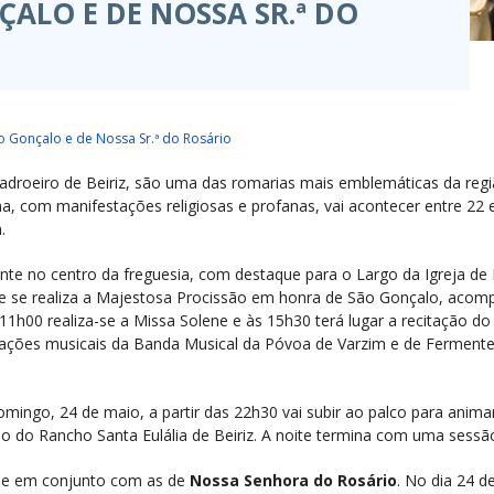
ALO E DE NOSSA SR.ª DO
 Gonçalo e de Nossa Sr.ª do Rosário
droeiro de Beiriz, são uma das romarias mais emblemáticas da regiã
a, com manifestações religiosas e profanas, vai acontecer entre 22
.
nte no centro da freguesia, com destaque para o Largo da Igreja de B
ue se realiza a Majestosa Procissão em honra de São Gonçalo, acom
1h00 realiza-se a Missa Solene e às 15h30 terá lugar a recitação d
tuações musicais da Banda Musical da Póvoa de Varzim e de Ferment
mingo, 24 de maio, a partir das 22h30 vai subir ao palco para animar 
ão do Rancho Santa Eulália de Beiriz. A noite termina com uma sessão 
-se em conjunto com as de
Nossa Senhora do Rosário
. No dia 24 d