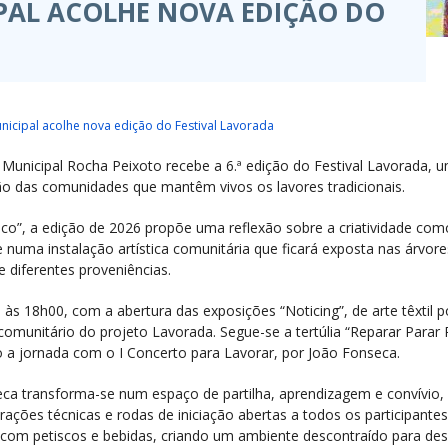
IPAL ACOLHE NOVA EDIÇÃO DO
unicipal acolhe nova edição do Festival Lavorada
a Municipal Rocha Peixoto recebe a 6.ª edição do Festival Lavorada,
zação das comunidades que mantêm vivos os lavores tradicionais.
tico”, a edição de 2026 propõe uma reflexão sobre a criatividade c
 numa instalação artística comunitária que ficará exposta nas árvore
e diferentes proveniências.
o, às 18h00, com a abertura das exposições “Noticing”, de arte têxtil
 comunitário do projeto Lavorada. Segue-se a tertúlia “Reparar Parar 
o a jornada com o I Concerto para Lavorar, por João Fonseca.
teca transforma-se num espaço de partilha, aprendizagem e convívio, c
ções técnicas e rodas de iniciação abertas a todos os participante
m petiscos e bebidas, criando um ambiente descontraído para des