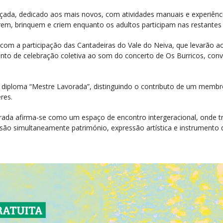
çada, dedicado aos mais novos, com atividades manuais e experiência
orem, brinquem e criem enquanto os adultos participam nas restantes a
m a participação das Cantadeiras do Vale do Neiva, que levarão ao f
o de celebração coletiva ao som do concerto de Os Burricos, convid
do diploma “Mestre Lavorada”, distinguindo o contributo de um memb
res.
vorada afirma-se como um espaço de encontro intergeracional, onde 
ão simultaneamente património, expressão artística e instrumento 