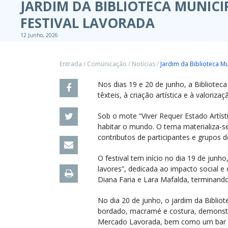
JARDIM DA BIBLIOTECA MUNIC
FESTIVAL LAVORADA
12 Junho, 2026
Entrada
/
Comunicação
/
Notícias
/
Jardim da Biblioteca M
Nos dias 19 e 20 de junho, a Bibliotec
têxteis, à criação artística e à valori
Sob o mote “Viver Requer Estado Artís
habitar o mundo. O tema materializa-se
contributos de participantes e grupos d
O festival tem início no dia 19 de junh
lavores”, dedicada ao impacto social e
Diana Faria e Lara Mafalda, terminand
No dia 20 de junho, o jardim da Biblio
bordado, macramé e costura, demonstra
Mercado Lavorada, bem como um bar co