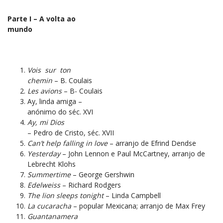
Parte I – A volta ao
mundo
Vois
sur
ton
chemin
– B. Coulais
Les avions
– B- Coulais
Ay, linda amiga –
anónimo do séc. XVI
Ay, mi Dios
– Pedro de Cristo, séc. XVII
Can’t help falling in love
– arranjo de Efrind Dendse
Yesterday
– John Lennon e Paul McCartney, arranjo de
Lebrecht Klohs
Summertime
– George Gershwin
Edelweiss
– Richard Rodgers
The lion sleeps tonight
– Linda Campbell
La cucaracha
– popular Mexicana; arranjo de Max Frey
Guantanamera