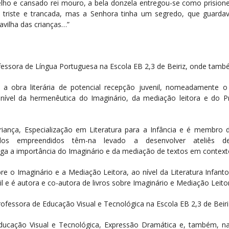
velho e cansado rei mouro, a bela donzela entregou-se como prisi
ia triste e trancada, mas a Senhora tinha um segredo, que guard
avilha das crianças…”
ssora de Língua Portuguesa na Escola EB 2,3 de Beiriz, onde também
 a obra literária de potencial recepção juvenil, nomeadamente 
nível da hermenêutica do Imaginário, da mediação leitora e do 
nça, Especialização em Literatura para a Infância e é
membro do
dos empreendidos têm-na levado a desenvolver ateliês d
a a importância do Imaginário e da mediação de textos em contexto 
e o Imaginário e a Mediação Leitora, ao nível da Literatura Infant
il e é autora e co-autora de livros sobre Imaginário e Mediação Leito
rofessora de
Educação Visual e Tecnológica na Escola EB 2,3 de Beiri
ucação Visual e Tecnológica, Expressão Dramática e, também, na 