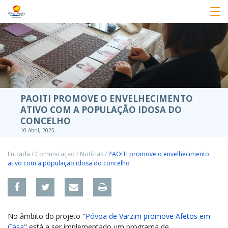
PAOITI PROMOVE O ENVELHECIMENTO
ATIVO COM A POPULAÇÃO IDOSA DO
CONCELHO
10 Abril, 2025
Entrada
/
Comunicação
/
Notícias
/
PAOITI promove o envelhecimento
ativo com a população idosa do concelho
No âmbito do projeto "
Póvoa de Varzim promove Afetos em
Casa
" está a ser implementado um programa de