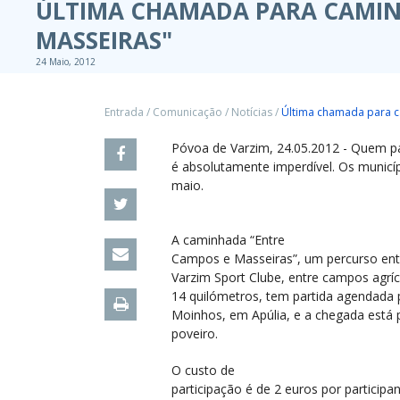
ÚLTIMA CHAMADA PARA CAMIN
MASSEIRAS"
24 Maio, 2012
Entrada
/
Comunicação
/
Notícias
/
Última chamada para c
Póvoa de Varzim, 24.05.2012 - Quem par
é absolutamente imperdível. Os municí
maio.
A caminhada “Entre
Campos e Masseiras”, um percurso entr
Varzim Sport Clube, entre campos agríco
14 quilómetros, tem partida agendada 
Moinhos, em Apúlia, e a chegada está p
poveiro.
O custo de
participação é de 2 euros por participan