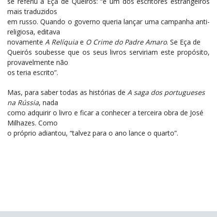
se referiu a Eça de Queirós: “é um dos escritores estrangeiros
mais traduzidos
em russo. Quando o governo queria lançar uma campanha anti-
religiosa, editava
novamente
A Relíquia
e
O Crime do Padre Amaro
. Se Eça de
Queirós soubesse que os seus livros serviriam este propósito,
provavelmente não
os teria escrito”.
Mas, para saber todas as histórias de
A saga dos portugueses
na Rússia
, nada
como adquirir o livro e ficar a conhecer a terceira obra de José
Milhazes. Como
o próprio adiantou, “talvez para o ano lance o quarto”.