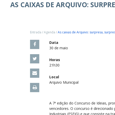
AS CAIXAS DE ARQUIVO: SURPR
Entrada
/
Agenda
/
As caixas de Arquivo: surpresa, surpre
Data
30 de maio
Horas
21h30
Local
Arquivo Municipal
A 7ª edição do Concurso de Ideias, pro
vencedores. O concurso é direcionado p
Industriais (ESEIG) e que consiste na 