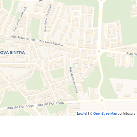
Leaflet
| ©
OpenStreetMap
contributors