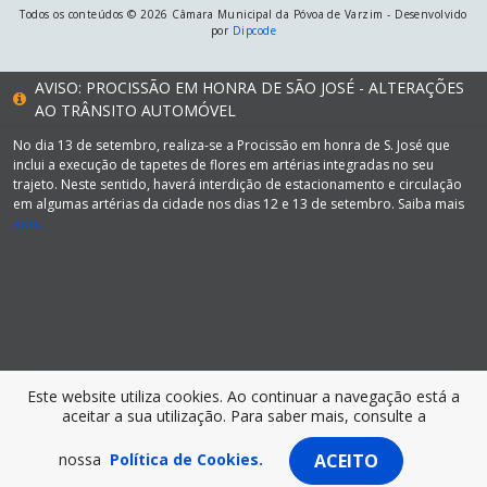
Todos os conteúdos © 2026 Câmara Municipal da Póvoa de Varzim - Desenvolvido
por
Dipcode
AVISO: PROCISSÃO EM HONRA DE SÃO JOSÉ - ALTERAÇÕES
AO TRÂNSITO AUTOMÓVEL
No dia 13 de setembro, realiza-se a Procissão em honra de S. José que
inclui a execução de tapetes de flores em artérias integradas no seu
trajeto. Neste sentido, haverá interdição de estacionamento e circulação
em algumas artérias da cidade nos dias 12 e 13 de setembro. Saiba mais
aqui.
Este website utiliza cookies. Ao continuar a navegação está a
aceitar a sua utilização. Para saber mais, consulte a
nossa
Política de Cookies.
ACEITO