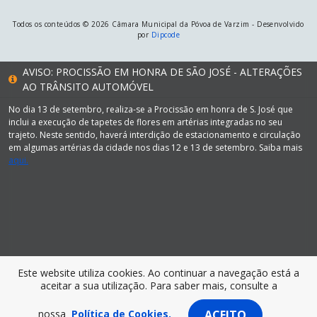
Todos os conteúdos © 2026 Câmara Municipal da Póvoa de Varzim - Desenvolvido
por
Dipcode
AVISO: PROCISSÃO EM HONRA DE SÃO JOSÉ - ALTERAÇÕES
AO TRÂNSITO AUTOMÓVEL
No dia 13 de setembro, realiza-se a Procissão em honra de S. José que
inclui a execução de tapetes de flores em artérias integradas no seu
trajeto. Neste sentido, haverá interdição de estacionamento e circulação
em algumas artérias da cidade nos dias 12 e 13 de setembro. Saiba mais
aqui.
Este website utiliza cookies. Ao continuar a navegação está a
aceitar a sua utilização. Para saber mais, consulte a
nossa
Política de Cookies.
ACEITO