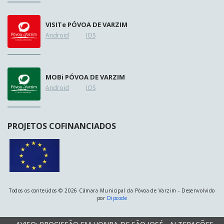
VISIT
e
PÓVOA DE VARZIM
Android
IOS
MOB
i
PÓVOA DE VARZIM
Android
IOS
PROJETOS COFINANCIADOS
Todos os conteúdos © 2026 Câmara Municipal da Póvoa de Varzim - Desenvolvido
por
Dipcode