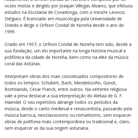
vozes mistas e dirigido por Joaquín Villegas Alvarez, que efetuou
estudos na Escolanía de Covadonga, com o mestre Leoncio
Diéguez. É licenciado em musicologia pela Universidade de
Oviedo e dirige o Orfeon Condal de Noreña desde o ano de
1999.
Criado em 1957, o Orfeon Condal de Noreña tem sido, desde a
sua fundação, um elo importante na longa história musical e
polifónica da cidade de Noreña, bem como na elite da música
coral das Astúrias.
Interpretam obras dos mais conceituados compositores de
todos os tempos: Schubert, Bach, Mendelssohn, Gunot,
Bortnianski, César Franck, entre outros. Na vertente religiosa
vale a pena destacar a sua interpretação do Aleluia de G. F.
Häendel. O seu repertório abrange todos os períodos da
música, desde o canto medieval e renascentista, passando pela
música barroca, neoclassicismo ou romantismo, sem esquecer
obras de polifonia mais contemporânea ou tradicional e, claro,
sem esquecer as da sua origem asturiana.