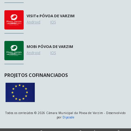
VISIT
e
PÓVOA DE VARZIM
Android
IOS
MOB
i
PÓVOA DE VARZIM
Android
IOS
PROJETOS COFINANCIADOS
Todos os conteúdos © 2026 Câmara Municipal da Póvoa de Varzim - Desenvolvido
por
Dipcode