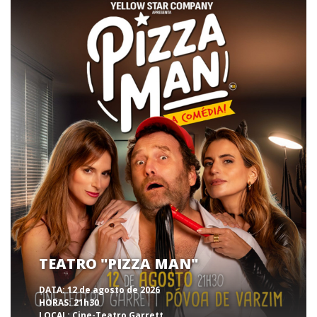
TEATRO "PIZZA MAN"
DATA:
12 de agosto de 2026
HORAS:
21h30
LOCAL:
Cine-Teatro Garrett