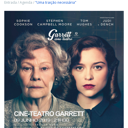
Entrada
/
Agenda
/
"Uma traição necessária"