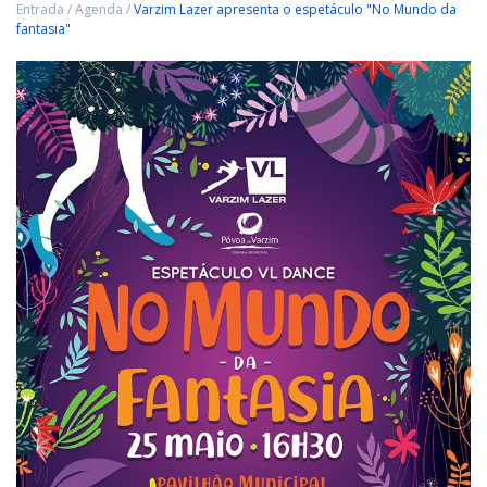
Entrada
/
Agenda
/
Varzim Lazer apresenta o espetáculo "No Mundo da
fantasia"