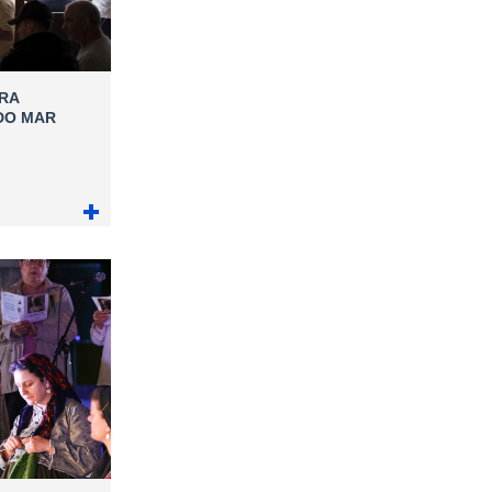
RA
DO MAR