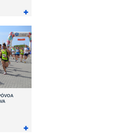
PÓVOA
VA