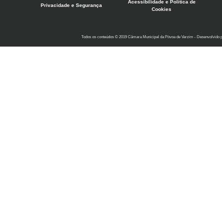
Acessibilidade e Política de
Privacidade e Segurança
Cookies
Todos os conteúdos © 2019 Câmara Municipal da Póvoa de Varzim - Desenvolvido 