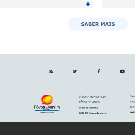
Tele
CÂMARA MUNICIPAL DA
Fax:
PÓVOA DE VARZIM
E-ma
Praça do Almada
www
4490-438 Póvoa de Varzim