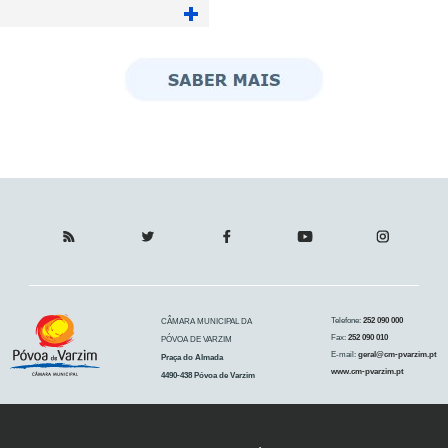
Telefone:
252 090 000
CÂMARA MUNICIPAL DA
Fax:
252 090 010
PÓVOA DE VARZIM
E-mail:
geral@cm-pvarzim.pt
Praça do Almada
www.cm-pvarzim.pt
4490-438 Póvoa de Varzim