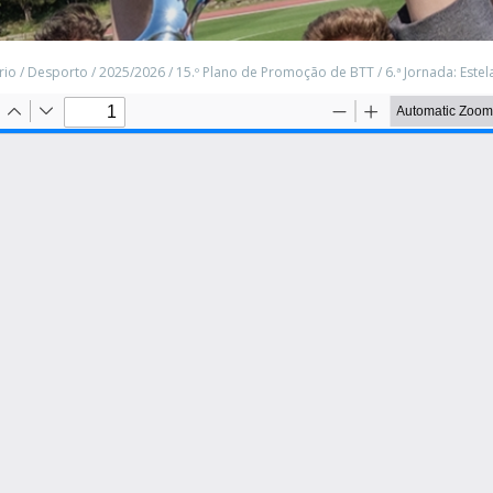
rio
/
Desporto
/
2025/2026
/
15.º Plano de Promoção de BTT
/
6.ª Jornada: Estel