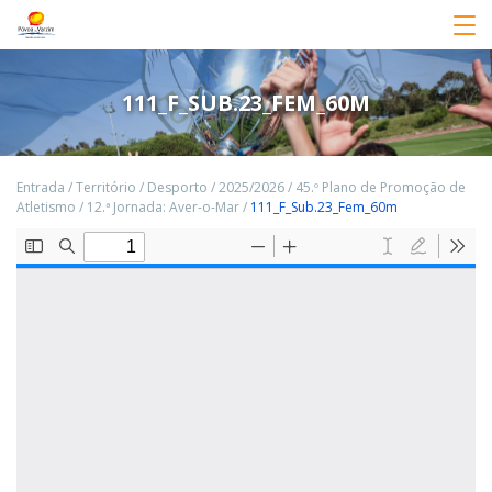
111_F_SUB.23_FEM_60M
Entrada
/
Território
/
Desporto
/
2025/2026
/
45.º Plano de Promoção de
Atletismo
/
12.ª Jornada: Aver-o-Mar
/
111_F_Sub.23_Fem_60m