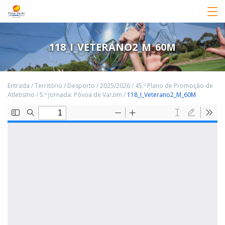
118_I_VETERANO2_M_60M
Entrada
/
Território
/
Desporto
/
2025/2026
/
45.º Plano de Promoção de
Atletismo
/
5.ª Jornada: Póvoa de Varzim
/
118_I_Veterano2_M_60M