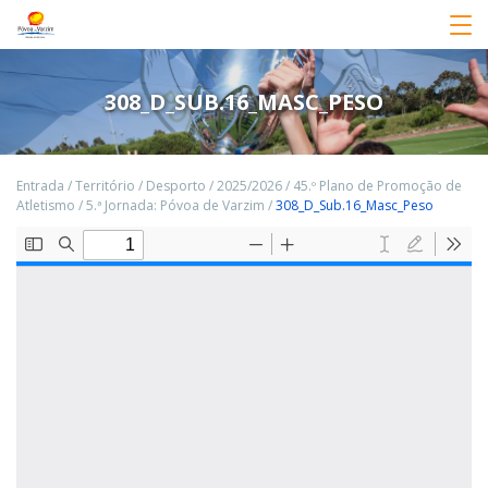
308_D_SUB.16_MASC_PESO
Entrada
/
Território
/
Desporto
/
2025/2026
/
45.º Plano de Promoção de
Atletismo
/
5.ª Jornada: Póvoa de Varzim
/
308_D_Sub.16_Masc_Peso