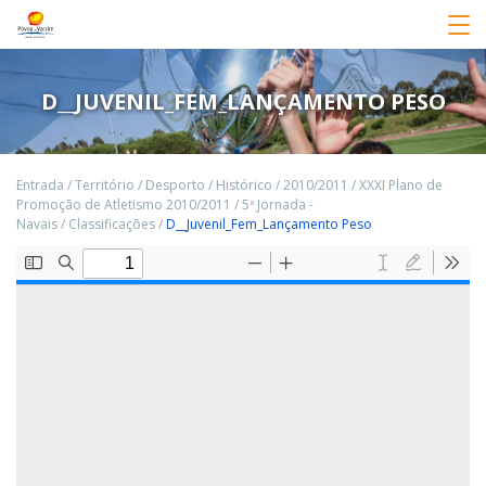
D__JUVENIL_FEM_LANÇAMENTO PESO
Entrada
/
Território
/
Desporto
/
Histórico
/
2010/2011
/
XXXI Plano de
Promoção de Atletismo 2010/2011
/
5ª Jornada -
Navais
/
Classificações
/
D__Juvenil_Fem_Lançamento Peso