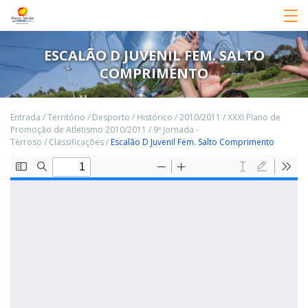
ESCALÃO D JUVENIL FEM. SALTO
COMPRIMENTO
Entrada
/
Território
/
Desporto
/
Histórico
/
2010/2011
/
XXXI Plano de
Promoção de Atletismo 2010/2011
/
9ª Jornada -
Terroso
/
Classificações
/
Escalão D Juvenil Fem. Salto Comprimento