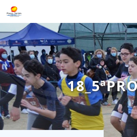
18_5ªPR