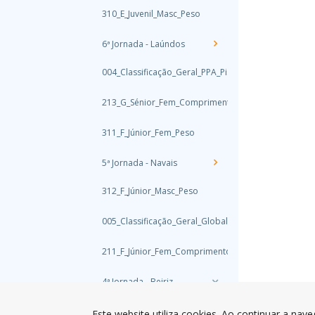
310_E_Juvenil_Masc_Peso
6ª Jornada - Laúndos
004_Classificação_Geral_PPA_Pista
213_G_Sénior_Fem_Comprimento
311_F_Júnior_Fem_Peso
5ª Jornada - Navais
312_F_Júnior_Masc_Peso
005_Classificação_Geral_Global_PPA
211_F_Júnior_Fem_Comprimento
4ª Jornada - Beiriz
01_3ªProva_Escalão_AF
Este website utiliza cookies. Ao continuar a nave