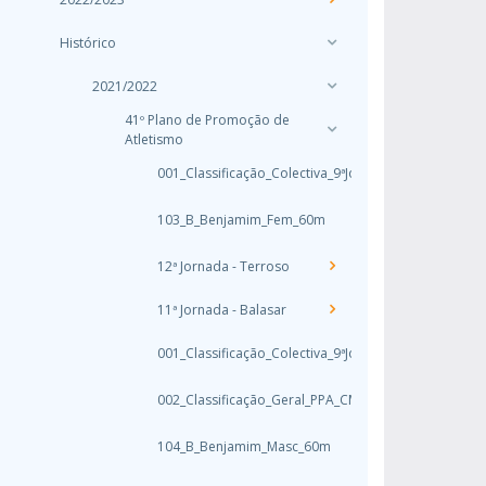
Histórico
2021/2022
41º Plano de Promoção de
Atletismo
001_Classificação_Colectiva_9ªJornada_P_PVarzim
103_B_Benjamim_Fem_60m
12ª Jornada - Terroso
11ª Jornada - Balasar
001_Classificação_Colectiva_9ªJornada_P_PVarzim
002_Classificação_Geral_PPA_CMato
104_B_Benjamim_Masc_60m