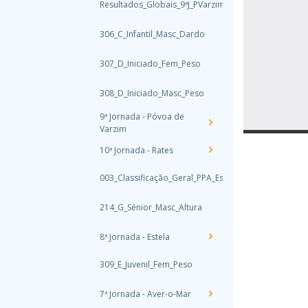
Resultados_Globais_9ªJ_PVarzim_30.04.2022
306_C_Infantil_Masc_Dardo
307_D_Iniciado_Fem_Peso
308_D_Iniciado_Masc_Peso
9ª Jornada - Póvoa de
Varzim
10ª Jornada - Rates
003_Classificação_Geral_PPA_Estrada
214_G_Sénior_Masc_Altura
8ª Jornada - Estela
309_E_Juvenil_Fem_Peso
7ª Jornada - Aver-o-Mar