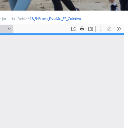
ª Jornada - Beiriz
/
18_5ªProva_Escalão_EF_Coletivo