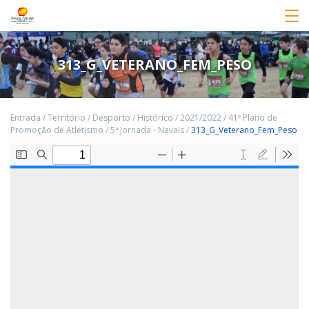
313_G_VETERANO_FEM_PESO
Entrada
/
Território
/
Desporto
/
Histórico
/
2021/2022
/
41º Plano de
Promoção de Atletismo
/
5ª Jornada - Navais
/
313_G_Veterano_Fem_Peso