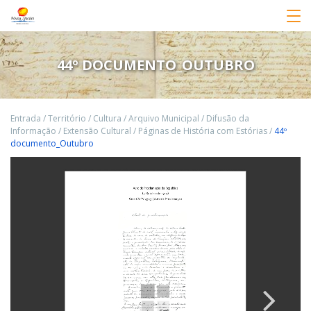
44º DOCUMENTO_OUTUBRO
Entrada
/
Território
/
Cultura
/
Arquivo Municipal
/
Difusão da
Informação
/
Extensão Cultural
/
Páginas de História com Estórias
/
44º
documento_Outubro