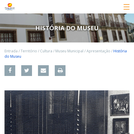
HISTÓRIA DO MUSEU
Entrada
/
Território
/
Cultura
/
Museu Municipal
/
Apresentação
/
História
do Museu