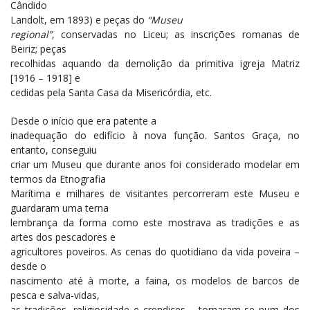
Cândido
Landolt, em 1893) e peças do
“Museu
regional”
, conservadas no Liceu; as inscrições romanas de
Beiriz; peças
recolhidas aquando da demolição da primitiva igreja Matriz
[1916 – 1918] e
cedidas pela Santa Casa da Misericórdia, etc.
Desde o início que era patente a
inadequação do edifício à nova função. Santos Graça, no
entanto, conseguiu
criar um Museu que durante anos foi considerado modelar em
termos da Etnografia
Marítima e milhares de visitantes percorreram este Museu e
guardaram uma terna
lembrança da forma como este mostrava as tradições e as
artes dos pescadores e
agricultores poveiros. As cenas do quotidiano da vida poveira –
desde o
nascimento até à morte, a faina, os modelos de barcos de
pesca e salva-vidas,
as tradições, religiosidade e crendices – tornaram-se num dos