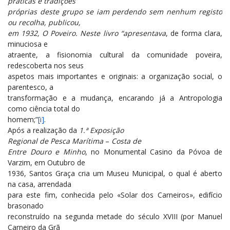
práticas e tradições
próprias deste grupo se iam perdendo sem nenhum registo
ou recolha, publicou,
em 1932, O Poveiro. Neste livro “apresentava
, de forma clara,
minuciosa e
atraente, a fisionomia cultural da comunidade poveira,
redescoberta nos seus
aspetos mais importantes e originais: a organização social, o
parentesco, a
transformação e a mudança, encarando já a Antropologia
como ciência total do
homem;”
[i]
.
Após a realização da
1.ª Exposição
Regional de Pesca Marítima
–
Costa de
Entre Douro e Minho
, no Monumental Casino da Póvoa de
Varzim, em Outubro de
1936, Santos Graça cria um Museu Municipal, o qual é aberto
na casa, arrendada
para este fim, conhecida pelo «Solar dos Carneiros», edifício
brasonado
reconstruído na segunda metade do século XVIII (por Manuel
Carneiro da Grã