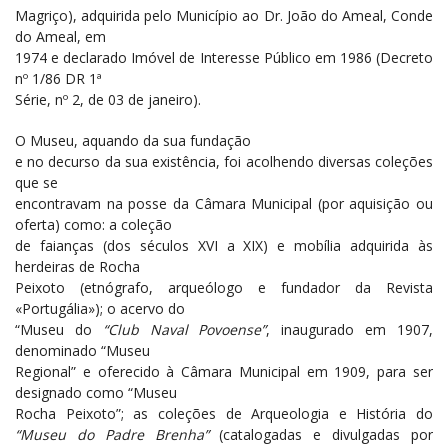
Magriço), adquirida pelo Município ao Dr. João do Ameal, Conde
do Ameal, em
1974 e declarado Imóvel de Interesse Público em 1986 (Decreto
nº 1/86 DR 1ª
Série, nº 2, de 03 de janeiro).
O Museu, aquando da sua fundação
e no decurso da sua existência, foi acolhendo diversas coleções
que se
encontravam na posse da Câmara Municipal (por aquisição ou
oferta) como: a coleção
de faianças (dos séculos XVI a XIX) e mobília adquirida às
herdeiras de Rocha
Peixoto (etnógrafo, arqueólogo e fundador da Revista
«Portugália»); o acervo do
“Museu
do
“Club Naval Povoense”
, inaugurado em 1907,
denominado “Museu
Regional” e oferecido à Câmara Municipal em 1909, para ser
designado como “Museu
Rocha Peixoto”; as coleções de Arqueologia e História do
“Museu do Padre Brenha”
(catalogadas e divulgadas por