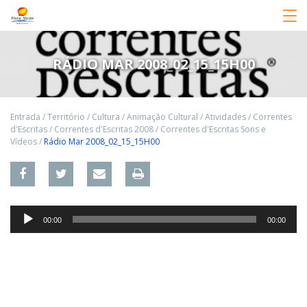
RÁDIO MAR 2008_02_15_15H00
Entrada
/
Território
/
Cultura
/
Animação Cultural
/
Atividades
/
Correntes
d'Escritas
/
Correntes d'Escritas 2008
/
Correntes d'Escritas Sons e
Vídeos
/
Rádio Mar 2008_02_15_15H00
Reprodutor
00:00
00:00
de
áudio