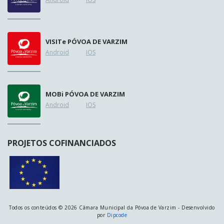
VISIT
e
PÓVOA DE VARZIM
Android
IOS
MOB
i
PÓVOA DE VARZIM
Android
IOS
PROJETOS COFINANCIADOS
Todos os conteúdos © 2026 Câmara Municipal da Póvoa de Varzim - Desenvolvido
por
Dipcode