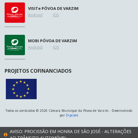
VISIT
e
PÓVOA DE VARZIM
Android
IOS
MOB
i
PÓVOA DE VARZIM
Android
IOS
PROJETOS COFINANCIADOS
Todos os conteúdos © 2026 Câmara Municipal da Póvoa de Varzim - Desenvolvido
por
Dipcode
AVISO: PROCISSÃO EM HONRA DE SÃO JOSÉ - ALTERAÇÕES
AO TRÂNSITO AUTOMÓVEL