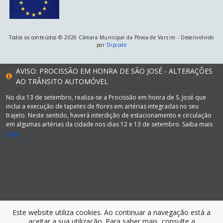
Todos os conteúdos © 2026 Câmara Municipal da Póvoa de Varzim - Desenvolvido
por
Dipcode
AVISO: PROCISSÃO EM HONRA DE SÃO JOSÉ - ALTERAÇÕES
AO TRÂNSITO AUTOMÓVEL
No dia 13 de setembro, realiza-se a Procissão em honra de S. José que
inclui a execução de tapetes de flores em artérias integradas no seu
trajeto. Neste sentido, haverá interdição de estacionamento e circulação
em algumas artérias da cidade nos dias 12 e 13 de setembro. Saiba mais
aqui.
Este website utiliza cookies. Ao continuar a navegação está a
aceitar a sua utilização. Para saber mais, consulte a