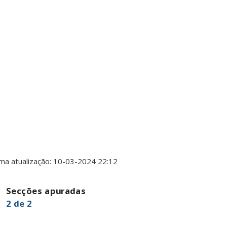
Secções apuradas
2
de
2