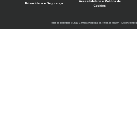
Acessibilidade e Política de
Privacidade e Segurança
Cookies
Todos os conteúdos © 2019 Câmara Municipal da Póvoa de Varzim - Desenvolvido 