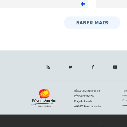
Tele
CÂMARA MUNICIPAL DA
Fax:
PÓVOA DE VARZIM
E-ma
Praça do Almada
www
4490-438 Póvoa de Varzim