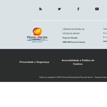
Tele
CÂMARA MUNICIPAL DA
Fax:
PÓVOA DE VARZIM
E-ma
Praça do Almada
www
4490-438 Póvoa de Varzim
Acessibilidade e Política de
Privacidade e Segurança
Cookies
Todos os conteúdos © 2019 Câmara Municipal da Póvoa de Varzim - Desenvolvido 