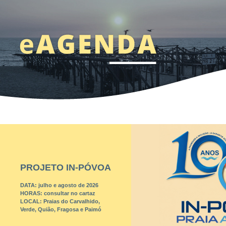
PROJETO IN-PÓVOA
DATA:
julho e agosto de 2026
HORAS:
consultar no cartaz
LOCAL:
Praias do Carvalhido,
Verde, Quião, Fragosa e Paimó