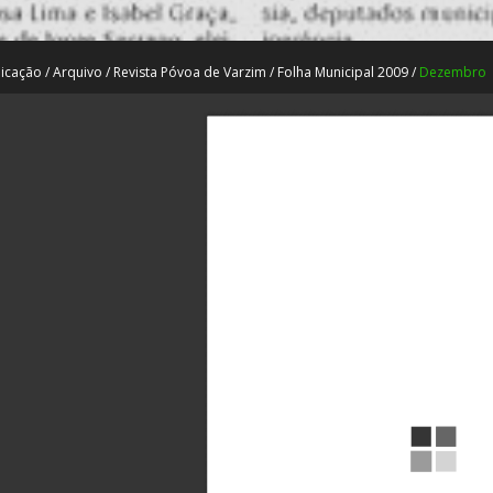
icação
/
Arquivo
/
Revista Póvoa de Varzim
/
Folha Municipal 2009
/
Dezembro