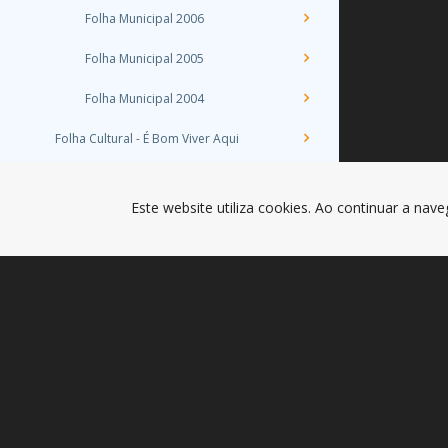
Folha Municipal 2006
Folha Municipal 2005
Folha Municipal 2004
Folha Cultural - É Bom Viver Aqui
Revista Oferta Formativa
Este website utiliza cookies. Ao continuar a nave
Folha Desportiva - Um Concelho em
forma