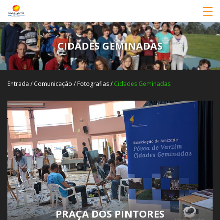
CIDADES GEMINADAS
Entrada
/
Comunicação
/
Fotografias
/
Cidades Geminadas
PRAÇA DOS PINTORES