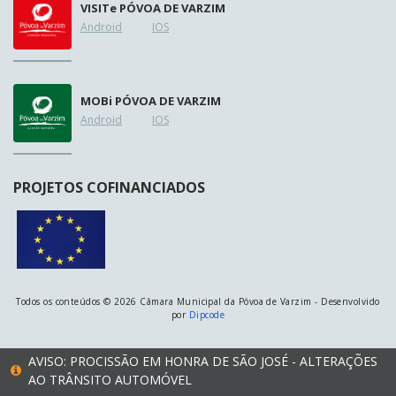
VISIT
e
PÓVOA DE VARZIM
Android
IOS
MOB
i
PÓVOA DE VARZIM
Android
IOS
PROJETOS COFINANCIADOS
Todos os conteúdos © 2026 Câmara Municipal da Póvoa de Varzim - Desenvolvido
por
Dipcode
AVISO: PROCISSÃO EM HONRA DE SÃO JOSÉ - ALTERAÇÕES
AO TRÂNSITO AUTOMÓVEL