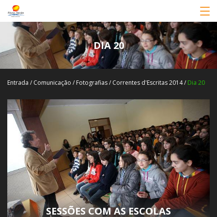
DIA 20
Entrada
/
Comunicação
/
Fotografias
/
Correntes d'Escritas 2014
/
Dia 20
SESSÕES COM AS ESCOLAS