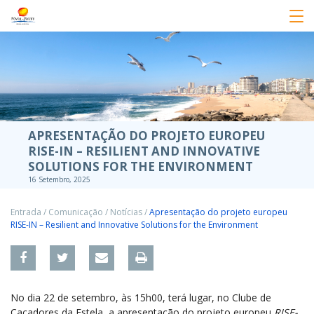
APRESENTAÇÃO DO PROJETO EUROPEU
RISE-IN – RESILIENT AND INNOVATIVE
SOLUTIONS FOR THE ENVIRONMENT
16 Setembro, 2025
Entrada
/
Comunicação
/
Notícias
/
Apresentação do projeto europeu
RISE-IN – Resilient and Innovative Solutions for the Environment
No dia 22 de setembro, às 15h00, terá lugar, no Clube de
Caçadores da Estela, a apresentação do projeto europeu
RISE-