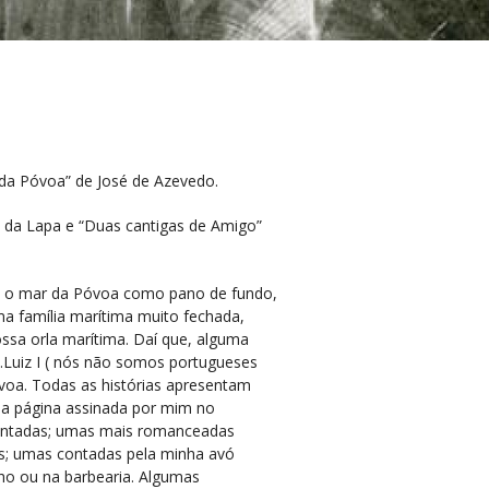
o da Póvoa” de José de Azevedo.
o da Lapa e “Duas cantigas de Amigo”
com o mar da Póvoa como pano de fundo,
a família marítima muito fechada,
ssa orla marítima. Daí que, alguma
.Luiz I ( nós não somos portugueses
voa. Todas as histórias apresentam
uma página assinada por mim no
umentadas; umas mais romanceadas
es; umas contadas pela minha avó
lho ou na barbearia. Algumas