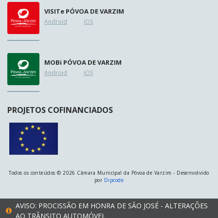
VISIT
e
PÓVOA DE VARZIM
Android
IOS
MOB
i
PÓVOA DE VARZIM
Android
IOS
PROJETOS COFINANCIADOS
Todos os conteúdos © 2026 Câmara Municipal da Póvoa de Varzim - Desenvolvido
por
Dipcode
AVISO: PROCISSÃO EM HONRA DE SÃO JOSÉ - ALTERAÇÕES
AO TRÂNSITO AUTOMÓVEL