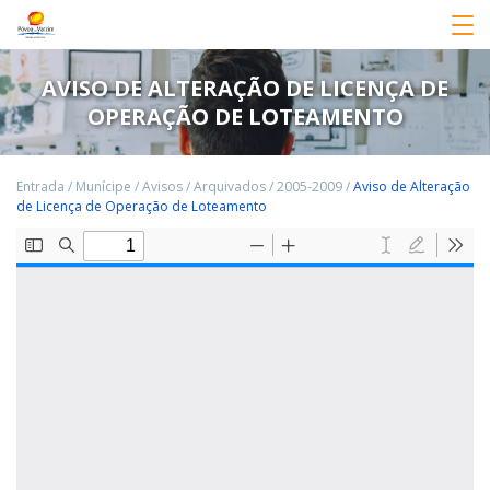
AVISO DE ALTERAÇÃO DE LICENÇA DE
OPERAÇÃO DE LOTEAMENTO
Entrada
/
Munícipe
/
Avisos
/
Arquivados
/
2005-2009
/
Aviso de Alteração
de Licença de Operação de Loteamento