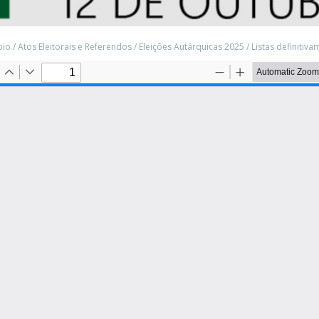
pio
/
Atos Eleitorais e Referendos
/
Eleições Autárquicas 2025
/
Listas definitiv