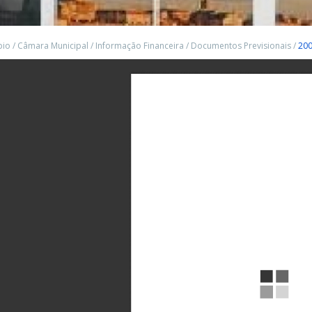
pio
/
Câmara Municipal
/
Informação Financeira
/
Documentos Previsionais
/
20