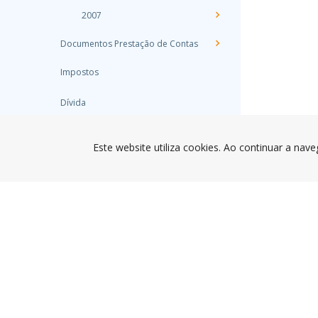
2007
Documentos Prestação de Contas
Impostos
Dívida
Varzim Lazer, EM
Este website utiliza cookies. Ao continuar a nave
Declarações de acordo com a Lei
nº 8/2012, de 21 de Fevereiro
Subvenções Atribuídas
Taxa Municipal de Direitos de
Passagem
Atas das reuniões
Projetos Cofinanciados
Delegações de Competências