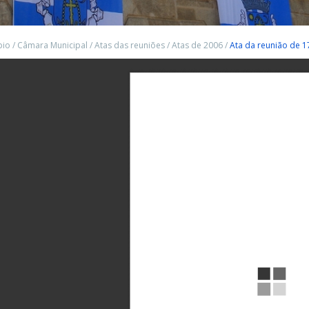
pio
/
Câmara Municipal
/
Atas das reuniões
/
Atas de 2006
/
Ata da reunião de 1